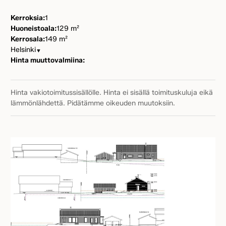
Kerroksia:
1
Huoneistoala:
129 m²
Kerrosala:
149 m²
Helsinki
▼
Hinta muuttovalmiina:
Hinta vakiotoimitussisällölle. Hinta ei sisällä toimituskuluja eikä
lämmönlähdettä. Pidätämme oikeuden muutoksiin.