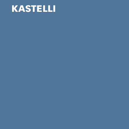
Siirry
sisältöön
Kastelli