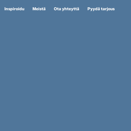
Inspiroidu
Meistä
Ota yhteyttä
Pyydä tarjous