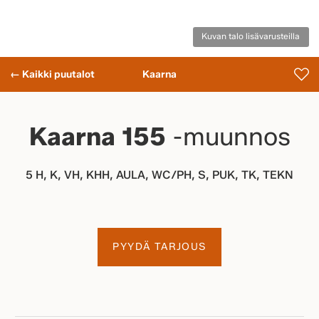
Kuvan talo lisävarusteilla
← Kaikki puutalot
Kaarna
Kaarna 155
-muunnos
5 H, K, VH, KHH, AULA, WC/PH, S, PUK, TK, TEKN
PYYDÄ TARJOUS