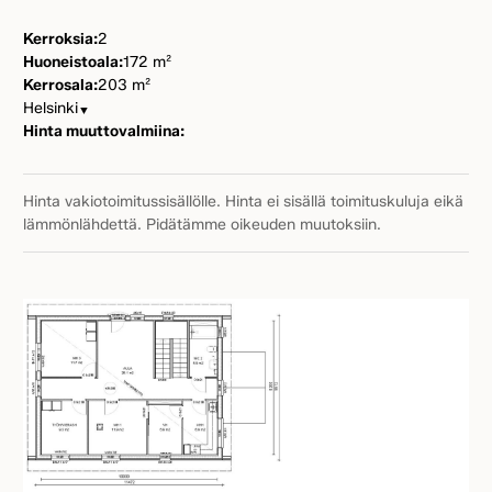
Kerroksia:
2
Huoneistoala:
172 m²
Kerrosala:
203 m²
Helsinki
▼
Hinta muuttovalmiina:
Hinta vakiotoimitussisällölle. Hinta ei sisällä toimituskuluja eikä
lämmönlähdettä. Pidätämme oikeuden muutoksiin.