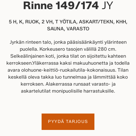
Rinne 149/174
JY
5 H, K, RUOK, 2 VH, T YÖTILA, ASKART/TEKN, KHH,
SAUNA, VARASTO
Jyrkän rinteen talo, jonka pääsisäänkäynti ylärinteen
puolella. Korkeusero tasojen välillä 280 cm.
Selkeälinjainen koti, jonka tilat on sijoitettu kahteen
kerrokseen.Yläkerrassa kaksi makuuhuonetta ja todella
avara olohuone-keittiö-ruokailutila-kokonaisuus. Tilan
keskellä oleva takka luo tunnelmaa ja lämmittää koko
kerroksen. Alakerrassa runsaat varasto- ja
askartelutilat monipuolisille harrastuksille.
PYYDÄ TARJOUS