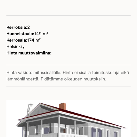
Kerroksia:
2
Huoneistoala:
149 m²
Kerrosala:
174 m²
Helsinki
▼
Hinta muuttovalmiina:
Hinta vakiotoimitussisällölle. Hinta ei sisällä toimituskuluja eikä
lämmönlähdettä. Pidätämme oikeuden muutoksiin.