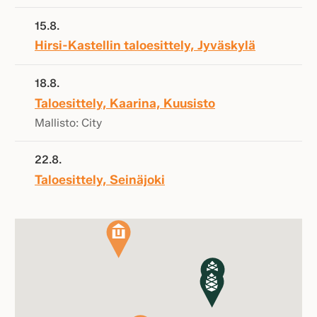
15.8.
Hirsi-Kastellin taloesittely, Jyväskylä
18.8.
Taloesittely, Kaarina, Kuusisto
Mallisto: City
22.8.
Taloesittely, Seinäjoki