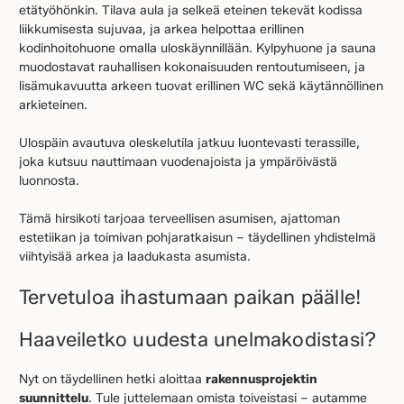
etätyöhönkin. Tilava aula ja selkeä eteinen tekevät kodissa
liikkumisesta sujuvaa, ja arkea helpottaa erillinen
kodinhoitohuone omalla uloskäynnillään. Kylpyhuone ja sauna
muodostavat rauhallisen kokonaisuuden rentoutumiseen, ja
lisämukavuutta arkeen tuovat erillinen WC sekä käytännöllinen
arkieteinen.
Ulospäin avautuva oleskelutila jatkuu luontevasti terassille,
joka kutsuu nauttimaan vuodenajoista ja ympäröivästä
luonnosta.
Tämä hirsikoti tarjoaa terveellisen asumisen, ajattoman
estetiikan ja toimivan pohjaratkaisun – täydellinen yhdistelmä
viihtyisää arkea ja laadukasta asumista.
Tervetuloa ihastumaan paikan päälle!
Haaveiletko uudesta unelmakodistasi?
Nyt on täydellinen hetki aloittaa
rakennusprojektin
suunnittelu
. Tule juttelemaan omista toiveistasi – autamme