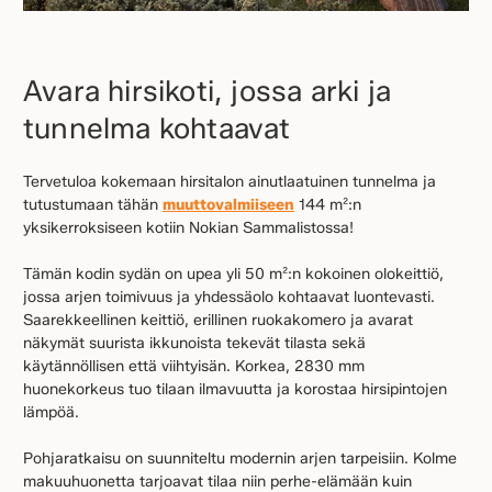
Avara hirsikoti, jossa arki ja
tunnelma kohtaavat
Tervetuloa kokemaan hirsitalon ainutlaatuinen tunnelma ja
tutustumaan tähän
muuttovalmiiseen
144 m²:n
yksikerroksiseen kotiin Nokian Sammalistossa!
Tämän kodin sydän on upea yli 50 m²:n kokoinen olokeittiö,
jossa arjen toimivuus ja yhdessäolo kohtaavat luontevasti.
Saarekkeellinen keittiö, erillinen ruokakomero ja avarat
näkymät suurista ikkunoista tekevät tilasta sekä
käytännöllisen että viihtyisän. Korkea, 2830 mm
huonekorkeus tuo tilaan ilmavuutta ja korostaa hirsipintojen
lämpöä.
Pohjaratkaisu on suunniteltu modernin arjen tarpeisiin. Kolme
makuuhuonetta tarjoavat tilaa niin perhe-elämään kuin