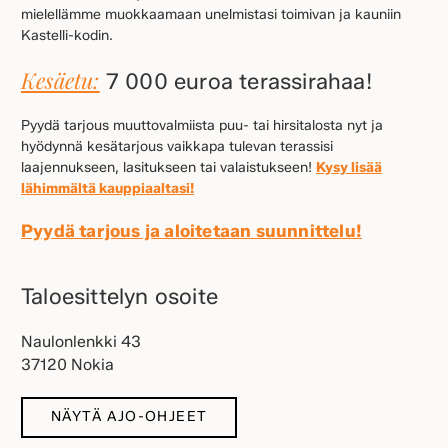
mielellämme muokkaamaan unelmistasi toimivan ja kauniin
Kastelli-kodin.
Kesäetu:
7 000 euroa terassirahaa!
Pyydä tarjous muuttovalmiista puu- tai hirsitalosta nyt ja
hyödynnä kesätarjous vaikkapa tulevan terassisi
laajennukseen, lasitukseen tai valaistukseen!
Kysy lisää
lähimmältä kauppiaaltasi!
Pyydä tarjous ja aloitetaan suunnittelu!
Taloesittelyn osoite
Naulonlenkki 43
37120 Nokia
NÄYTÄ AJO-OHJEET