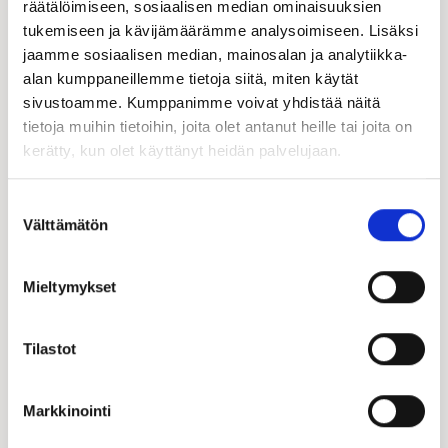
räätälöimiseen, sosiaalisen median ominaisuuksien
tukemiseen ja kävijämäärämme analysoimiseen. Lisäksi
jaamme sosiaalisen median, mainosalan ja analytiikka-
alan kumppaneillemme tietoja siitä, miten käytät
sivustoamme. Kumppanimme voivat yhdistää näitä
tietoja muihin tietoihin, joita olet antanut heille tai joita on
kerätty, kun olet käyttänyt heidän palvelujaan.
Jari Järvinen
Hirsi-Kastelli-kauppias | FI
Suostumuksen
Välttämätön
valinta
+358 50 570 5366
050 570 5366
jari.jarvinen@kastelli.fi
Mieltymykset
Tilastot
Markkinointi