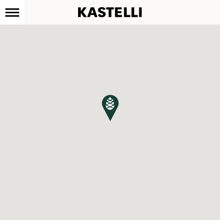
Kastelli
Siirry
sisältöön