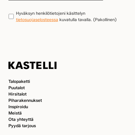
LÄHIN
KASTELLI-
TIETOSUOJA
(Pakollinen)
Hyväksyn henkilötietojeni käsittelyn
KAUPPIAASI
tietosuojaselosteessa
kuvatulla tavalla.
(Pakollinen)
Kastelli
Talopaketti
Puutalot
Hirsitalot
Piharakennukset
Inspiroidu
Meistä
Ota yhteyttä
Pyydä tarjous