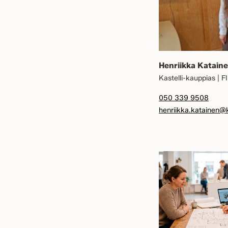
Henriikka Katain
Kastelli-kauppias | F
050 339 9508
henriikka.katainen@ka