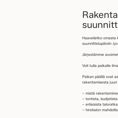
Rakenta
suunnitt
Haaveiletko omasta k
suunnittelupäiviin Jy
Järjestämme avoimet
Voit tulla paikalle il
Paikan päällä ovat as
rakentamisesta juuri 
– mistä rakentaminen
– tontista, budjetista
– erilaisista taloratk
– hirsitalon mahdollis