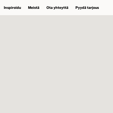
Inspiroidu
Meistä
Ota yhteyttä
Pyydä tarjous