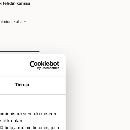
kitehdin kanssa
lmiesi kotia –
Tietoja
toiveistasi – autamme
 ominaisuuksien tukemiseen
erassisi
tiikka-alan
ietoja muihin tietoihin, joita