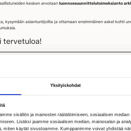
sallistuneiden kesken arvotaan
luonnossuunnittelutoimeksianto ark
a, kysymään asiantuntijoilta ja ottamaan ensimmäinen askel kohti une
oumuksia.
 tervetuloa!
o uudesta unelmakodistasi?
Yksityiskohdat
etki aloittaa rakennusprojektin suunnittelu. Tule juttelemaan omista 
aan unelmistasi toimivan ja kauniin Kastelli-kodin.
00 euroa terassirahaa!
itä
mme sisällön ja mainosten räätälöimiseen, sosiaalisen median
lmiista puu- tai hirsitalosta nyt ja hyödynnä kesätarjous vaikkapa tulevan t
iseen. Lisäksi jaamme sosiaalisen median, mainosalan ja analy
seen tai valaistukseen!
Kysy lisää lähimmältä kauppiaaltasi!
, miten käytät sivustoamme. Kumppanimme voivat yhdistää näitä t