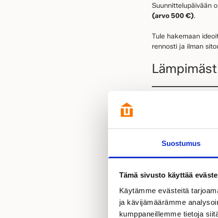
Suunnittelupäivään o
(arvo 500 €)
.
Tule hakemaan ideoit
rennosti ja ilman sit
Lämpimästi
Haaveiletk
Suostumus
Nyt on erinomainen h
mielellämme muokkaam
Kesäetu:
7 0
Tämä sivusto käyttää eväste
Käytämme evästeitä tarjoama
Pyydä tarjous muuttova
ja kävijämäärämme analysoim
laajennukseen, lasituk
kumppaneillemme tietoja siitä