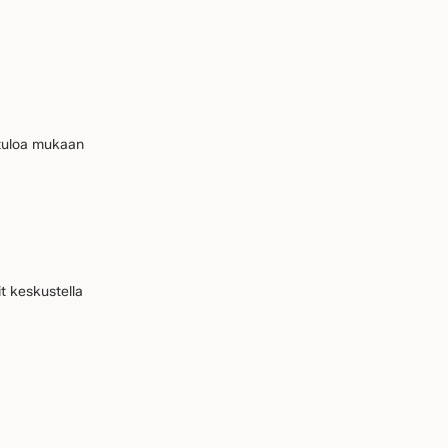
etuloa mukaan
it keskustella