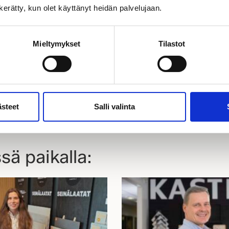
 ja aloitetaan suunnittelu!
n kerätty, kun olet käyttänyt heidän palvelujaan.
yn osoite
Mieltymykset
Tilastot
ästeet
Salli valinta
OHJEET
sä paikalla: