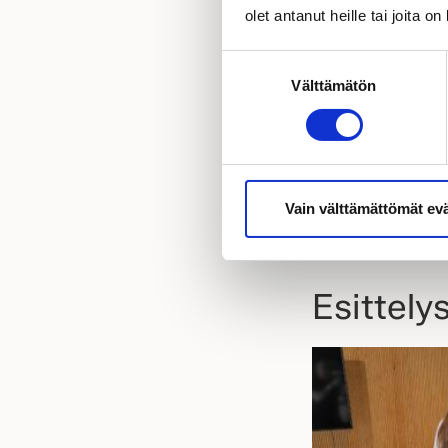
Pyydä tarjous
olet antanut heille tai joita o
Suostumuksen
Taloesittel
Välttämätön
valinta
Vasarakatu 1
40320 Jyväskylä
Vain välttämättömät ev
NÄYTÄ AJO-
Esittelys