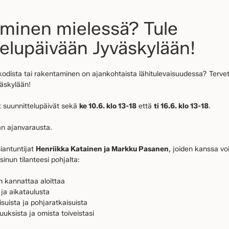
minen mielessä? Tule
elupäivään Jyväskylään!
odista tai rakentaminen on ajankohtaista lähitulevaisuudessa? Terv
väskylään!
 suunnittelupäivät sekä
ke 10.6. klo 13-18
että
ti 16.6. klo 13-18
.
man ajanvarausta.
iantuntijat
Henriikka Katainen ja Markku Pasanen
, joiden kanssa vo
sinun tilanteesi pohjalta:
 kannattaa aloittaa
 ja aikataulusta
aisuista ja pohjaratkaisuista
uuksista ja omista toiveistasi