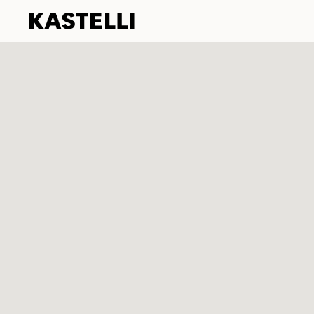
Kastelli
Siirry
sisältöön