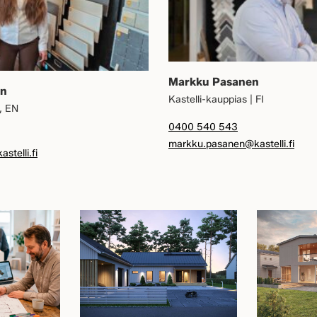
Markku Pasanen
en
Kastelli-kauppias | FI
I, EN
0400 540 543
markku.pasanen@kastelli.fi
stelli.fi