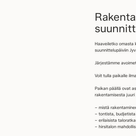
Rakenta
suunnitt
Haaveiletko omasta k
suunnittelupäiviin Jy
Järjestämme avoimet
Voit tulla paikalle il
Paikan päällä ovat as
rakentamisesta juuri 
– mistä rakentaminen
– tontista, budjetista
– erilaisista taloratk
– hirsitalon mahdollis