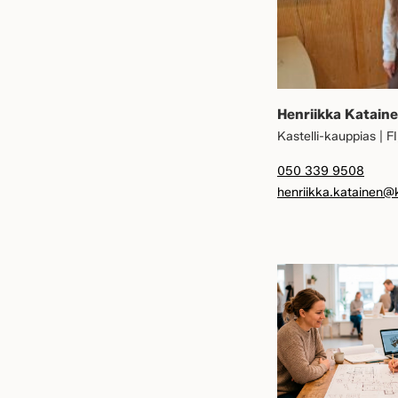
Henriikka Katain
Kastelli-kauppias | F
050 339 9508
henriikka.katainen@ka