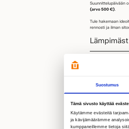
Suunnittelupäivään o
(arvo 500 €)
.
Tule hakemaan ideoit
rennosti ja ilman sit
Lämpimästi
Haaveiletk
Suostumus
Nyt on erinomainen h
mielellämme muokkaam
Kesäetu:
7 0
Tämä sivusto käyttää eväste
Käytämme evästeitä tarjoama
Pyydä tarjous muuttova
ja kävijämäärämme analysoim
laajennukseen, lasituk
kumppaneillemme tietoja siitä