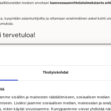
sallistuneiden kesken arvotaan
luonnossuunnittelutoimeksianto ark
a, kysymään asiantuntijoilta ja ottamaan ensimmäinen askel kohti une
oumuksia.
 tervetuloa!
o uudesta unelmakodistasi?
Yksityiskohdat
etki aloittaa rakennusprojektin suunnittelu. Tule juttelemaan omista 
aan unelmistasi toimivan ja kauniin Kastelli-kodin.
00 euroa terassirahaa!
itä
mme sisällön ja mainosten räätälöimiseen, sosiaalisen median
lmiista puu- tai hirsitalosta nyt ja hyödynnä kesätarjous vaikkapa tulevan t
iseen. Lisäksi jaamme sosiaalisen median, mainosalan ja analy
seen tai valaistukseen!
Kysy lisää lähimmältä kauppiaaltasi!
, miten käytät sivustoamme. Kumppanimme voivat yhdistää näitä t