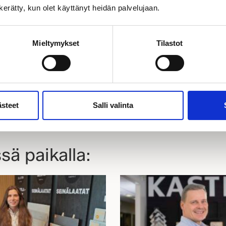
 ja aloitetaan suunnittelu!
n kerätty, kun olet käyttänyt heidän palvelujaan.
yn osoite
Mieltymykset
Tilastot
ästeet
Salli valinta
OHJEET
sä paikalla: