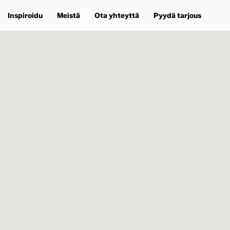
Inspiroidu
Meistä
Ota yhteyttä
Pyydä tarjous