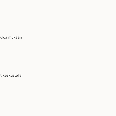
etuloa mukaan
it keskustella