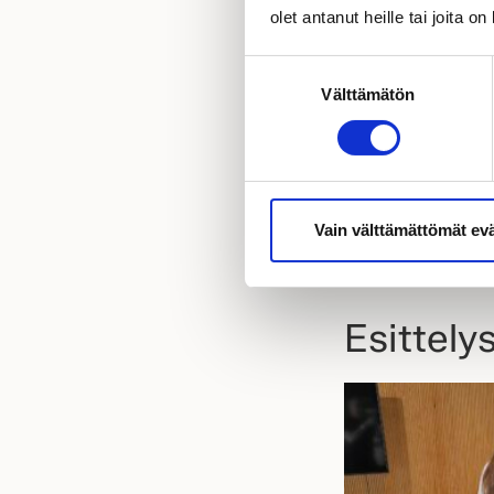
Pyydä tarjous
olet antanut heille tai joita o
Suostumuksen
Taloesittel
Välttämätön
valinta
Vasarakatu 1
40320 Jyväskylä
Vain välttämättömät ev
NÄYTÄ AJO-
Esittelys