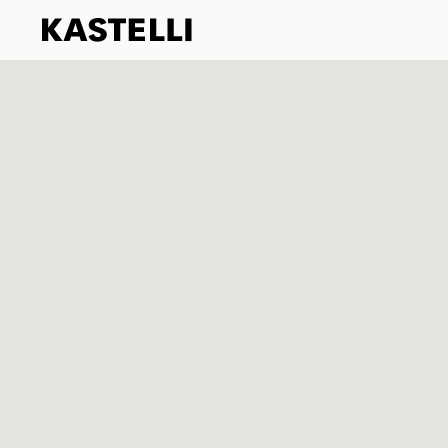
Kastelli
Siirry
sisältöön