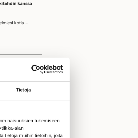
kitehdin kanssa
lmiesi kotia –
Tietoja
toiveistasi – autamme
 ominaisuuksien tukemiseen
erassisi
tiikka-alan
ietoja muihin tietoihin, joita