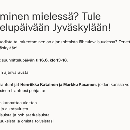
minen mielessä? Tule
elupäivään Jyväskylään!
odista tai rakentaminen on ajankohtaista lähitulevaisuudessa? Terv
väskylään!
 suunnittelupäivän
ti 16.6. klo 13-18
.
man ajanvarausta.
iantuntijat
Henriikka Katainen ja Markku Pasanen
, joiden kanssa vo
sinun tilanteesi pohjalta:
 kannattaa aloittaa
 ja aikataulusta
aisuista ja pohjaratkaisuista
uuksista ja omista toiveistasi