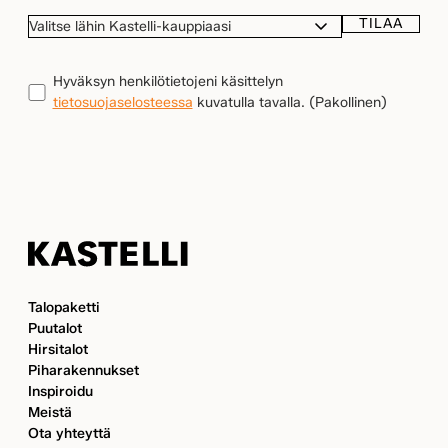
TILAA
VALITSE
LÄHIN
KASTELLI-
TIETOSUOJA
(Pakollinen)
Hyväksyn henkilötietojeni käsittelyn
KAUPPIAASI
tietosuojaselosteessa
kuvatulla tavalla.
(Pakollinen)
Kastelli
Talopaketti
Puutalot
Hirsitalot
Piharakennukset
Inspiroidu
Meistä
Ota yhteyttä