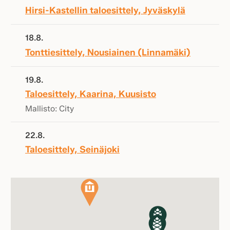
Hirsi-Kastellin taloesittely, Jyväskylä
18.8.
Tonttiesittely, Nousiainen (Linnamäki)
19.8.
Taloesittely, Kaarina, Kuusisto
Mallisto: City
22.8.
Taloesittely, Seinäjoki