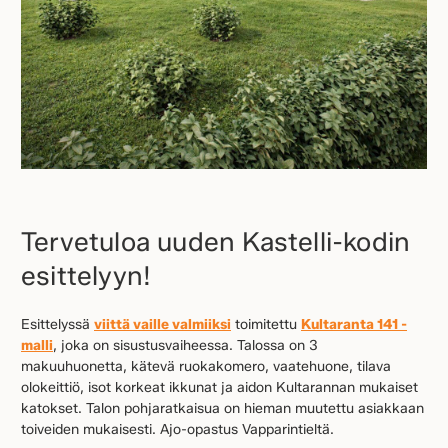
Tervetuloa uuden Kastelli-kodin
esittelyyn!
Esittelyssä
viittä vaille valmiiksi
toimitettu
Kultaranta 141 -
malli
, joka on sisustusvaiheessa. Talossa on 3
makuuhuonetta, kätevä ruokakomero, vaatehuone, tilava
olokeittiö, isot korkeat ikkunat ja aidon Kultarannan mukaiset
katokset. Talon pohjaratkaisua on hieman muutettu asiakkaan
toiveiden mukaisesti. Ajo-opastus Vapparintieltä.