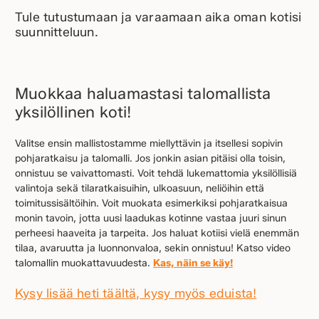
Tule tutustumaan ja varaamaan aika oman kotisi
suunnitteluun.
Muokkaa haluamastasi talomallista
yksilöllinen koti!
Valitse ensin mallistostamme miellyttävin ja itsellesi sopivin
pohjaratkaisu ja talomalli. Jos jonkin asian pitäisi olla toisin,
onnistuu se vaivattomasti. Voit tehdä lukemattomia yksilöllisiä
valintoja sekä tilaratkaisuihin, ulkoasuun, neliöihin että
toimitussisältöihin. Voit muokata esimerkiksi pohjaratkaisua
monin tavoin, jotta uusi laadukas kotinne vastaa juuri sinun
perheesi haaveita ja tarpeita. Jos haluat kotiisi vielä enemmän
tilaa, avaruutta ja luonnonvaloa, sekin onnistuu! Katso video
talomallin muokattavuudesta.
Kas, näin se käy!
Kysy lisää heti täältä, kysy myös eduista!