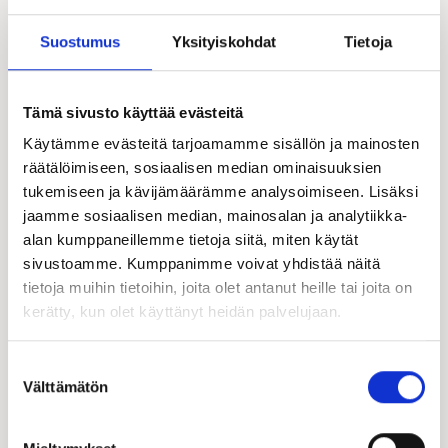
Esittelyssä paikalla:
Suostumus
Yksityiskohdat
Tietoja
Tämä sivusto käyttää evästeitä
Käytämme evästeitä tarjoamamme sisällön ja mainosten
räätälöimiseen, sosiaalisen median ominaisuuksien
tukemiseen ja kävijämäärämme analysoimiseen. Lisäksi
jaamme sosiaalisen median, mainosalan ja analytiikka-
alan kumppaneillemme tietoja siitä, miten käytät
sivustoamme. Kumppanimme voivat yhdistää näitä
tietoja muihin tietoihin, joita olet antanut heille tai joita on
Päivi Lammervo
kerätty, kun olet käyttänyt heidän palvelujaan.
Kastelli-kauppias | FI, EN
050 561 4624
Suostumuksen
paivi.lammervo@kastelli.fi
Välttämätön
valinta