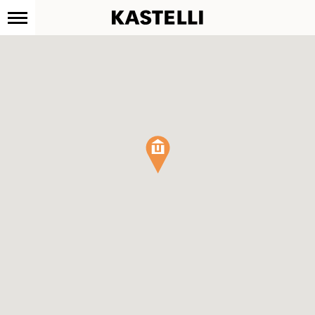
Kastelli
Siirry
sisältöön