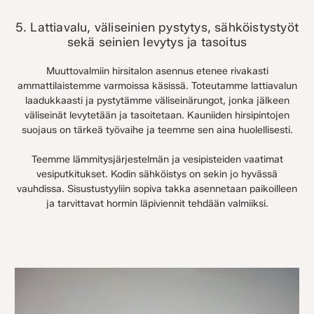
5. Lattiavalu, väliseinien pystytys, sähköistystyöt
sekä seinien levytys ja tasoitus
Muuttovalmiin hirsitalon asennus etenee rivakasti
ammattilaistemme varmoissa käsissä. Toteutamme lattiavalun
laadukkaasti ja pystytämme väliseinärungot, jonka jälkeen
väliseinät levytetään ja tasoitetaan. Kauniiden hirsipintojen
suojaus on tärkeä työvaihe ja teemme sen aina huolellisesti.
Teemme lämmitysjärjestelmän ja vesipisteiden vaatimat
vesiputkitukset. Kodin sähköistys on sekin jo hyvässä
vauhdissa. Sisustustyyliin sopiva takka asennetaan paikoilleen
ja tarvittavat hormin läpiviennit tehdään valmiiksi.