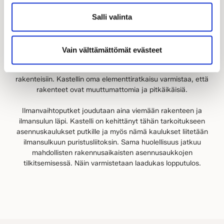
Salli valinta
rakenteet
Kastellin
Vain välttämättömät evästeet
Kastelli-talon lämpimyys perustuu tutkittuihin ja saumattomiin
rakenteisiin. Kastellin oma elementtiratkaisu varmistaa, että
rakenteet ovat muuttumattomia ja pitkäikäisiä.
Ilmanvaihtoputket joudutaan aina viemään rakenteen ja
ilmansulun läpi. Kastelli on kehittänyt tähän tarkoitukseen
asennuskaulukset putkille ja myös nämä kaulukset liitetään
ilmansulkuun puristusliitoksin. Sama huolellisuus jatkuu
mahdollisten rakennusaikaisten asennusaukkojen
tilkitsemisessä. Näin varmistetaan laadukas lopputulos.