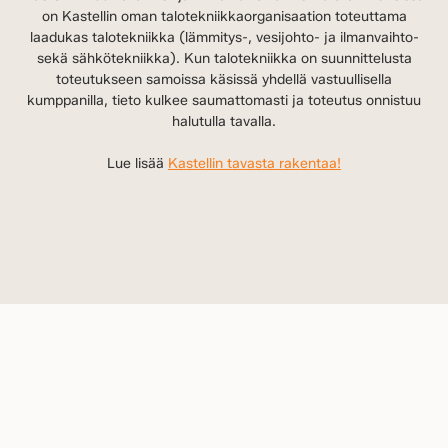
on Kastellin oman talotekniikkaorganisaation toteuttama
laadukas talotekniikka (lämmitys-, vesijohto- ja ilmanvaihto-
sekä sähkötekniikka). Kun talotekniikka on suunnittelusta
toteutukseen samoissa käsissä yhdellä vastuullisella
kumppanilla, tieto kulkee saumattomasti ja toteutus onnistuu
halutulla tavalla.
Lue lisää
Kastellin tavasta rakentaa!
EDELLINEN