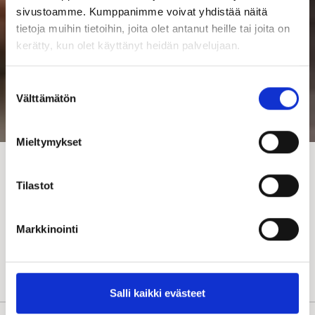
sivustoamme. Kumppanimme voivat yhdistää näitä
tietoja muihin tietoihin, joita olet antanut heille tai joita on
kerätty, kun olet käyttänyt heidän palvelujaan.
Suostumuksen
Välttämätön
valinta
Mieltymykset
Aikataulutus
Tilastot
Rakenteet ja talotekniikka
OmaKastelli
Markkinointi
Hirsirakentaminen
Rakentajan Tukku
Salli kaikki evästeet