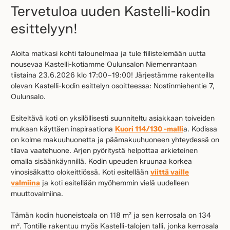
Tervetuloa uuden Kastelli-kodin
esittelyyn!
Aloita matkasi kohti talounelmaa ja tule fiilistelemään uutta
nousevaa Kastelli-kotiamme Oulunsalon Niemenrantaan
tiistaina 23.6.2026 klo 17:00–19:00! Järjestämme rakenteilla
olevan Kastelli-kodin esittelyn osoitteessa: Nostinmiehentie 7,
Oulunsalo.
Esiteltävä koti on yksilöllisesti suunniteltu asiakkaan toiveiden
mukaan käyttäen inspiraationa
Kuori 114/130 -malli
a. Kodissa
on kolme makuuhuonetta ja päämakuuhuoneen yhteydessä on
tilava vaatehuone. Arjen pyöritystä helpottaa arkieteinen
omalla sisäänkäynnillä. Kodin upeuden kruunaa korkea
vinosisäkatto olokeittiössä. Koti esitellään
viittä vaille
valmiina
ja koti esitellään myöhemmin vielä uudelleen
muuttovalmiina.
Tämän kodin huoneistoala on 118 m² ja sen kerrosala on 134
m². Tontille rakentuu myös Kastelli-talojen talli, jonka kerrosala