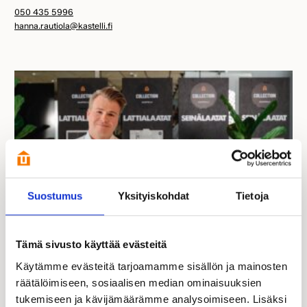
050 435 5996
hanna.rautiola@kastelli.fi
Suostumus
Yksityiskohdat
Tietoja
Samuli Hallikainen
Tämä sivusto käyttää evästeitä
Kastelli-kauppias | FI, EN
Käytämme evästeitä tarjoamamme sisällön ja mainosten
050 352 6525
räätälöimiseen, sosiaalisen median ominaisuuksien
samuli.hallikainen@kastelli.fi
tukemiseen ja kävijämäärämme analysoimiseen. Lisäksi