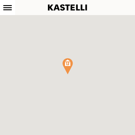
Kastelli
Siirry
sisältöön