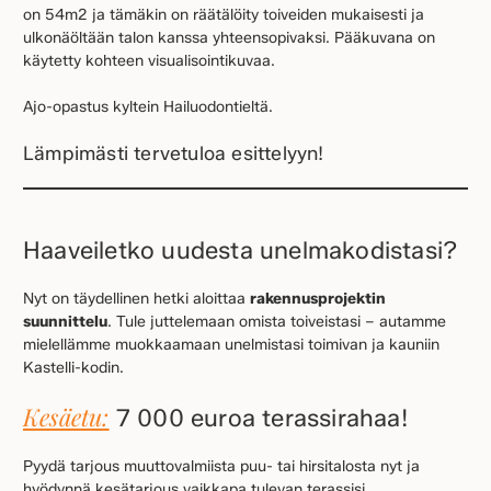
on 54m2 ja tämäkin on räätälöity toiveiden mukaisesti ja
ulkonäöltään talon kanssa yhteensopivaksi. Pääkuvana on
käytetty kohteen visualisointikuvaa.
Ajo-opastus kyltein Hailuodontieltä.
Lämpimästi tervetuloa esittelyyn!
Haaveiletko uudesta unelmakodistasi?
Nyt on täydellinen hetki aloittaa
rakennusprojektin
suunnittelu
. Tule juttelemaan omista toiveistasi – autamme
mielellämme muokkaamaan unelmistasi toimivan ja kauniin
Kastelli-kodin.
Kesäetu:
7 000 euroa terassirahaa!
Pyydä tarjous muuttovalmiista puu- tai hirsitalosta nyt ja
hyödynnä kesätarjous vaikkapa tulevan terassisi