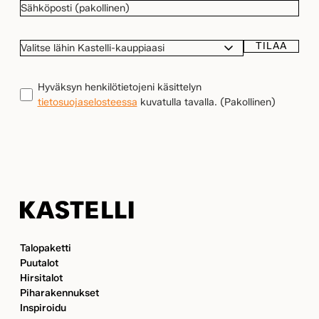
SÄHKÖPOSTI
(Pakollinen)
TILAA
VALITSE
LÄHIN
KASTELLI-
TIETOSUOJA
(Pakollinen)
Hyväksyn henkilötietojeni käsittelyn
KAUPPIAASI
tietosuojaselosteessa
kuvatulla tavalla.
(Pakollinen)
Kastelli
Talopaketti
Puutalot
Hirsitalot
Piharakennukset
Inspiroidu