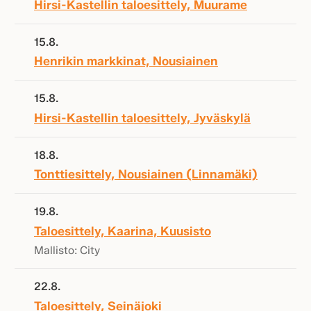
Hirsi-Kastellin taloesittely, Muurame
15.8.
Henrikin markkinat, Nousiainen
15.8.
Hirsi-Kastellin taloesittely, Jyväskylä
18.8.
Tonttiesittely, Nousiainen (Linnamäki)
19.8.
Taloesittely, Kaarina, Kuusisto
Mallisto: City
22.8.
Taloesittely, Seinäjoki