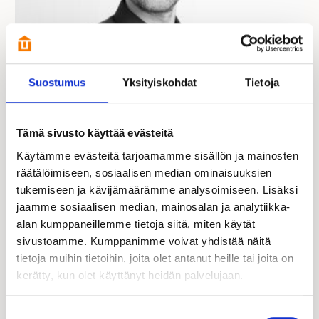
Suostumus
Yksityiskohdat
Tietoja
Tämä sivusto käyttää evästeitä
Jarno Salokangas
Hirsi-Kastelli -kauppias | FI, EN
Käytämme evästeitä tarjoamamme sisällön ja mainosten
räätälöimiseen, sosiaalisen median ominaisuuksien
+358 40 525 8895
tukemiseen ja kävijämäärämme analysoimiseen. Lisäksi
040 525 8895
jarno.salokangas@kastelli.fi
jaamme sosiaalisen median, mainosalan ja analytiikka-
alan kumppaneillemme tietoja siitä, miten käytät
sivustoamme. Kumppanimme voivat yhdistää näitä
tietoja muihin tietoihin, joita olet antanut heille tai joita on
kerätty, kun olet käyttänyt heidän palvelujaan.
Suostumuksen