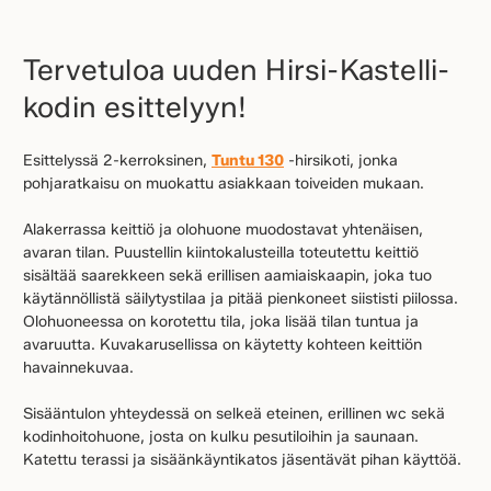
Tervetuloa uuden Hirsi-Kastelli-
kodin esittelyyn!
Esittelyssä 2-kerroksinen,
Tuntu 130
-hirsikoti, jonka
pohjaratkaisu on muokattu asiakkaan toiveiden mukaan.
Alakerrassa keittiö ja olohuone muodostavat yhtenäisen,
avaran tilan. Puustellin kiintokalusteilla toteutettu keittiö
sisältää saarekkeen sekä erillisen aamiaiskaapin, joka tuo
käytännöllistä säilytystilaa ja pitää pienkoneet siististi piilossa.
Olohuoneessa on korotettu tila, joka lisää tilan tuntua ja
avaruutta. Kuvakarusellissa on käytetty kohteen keittiön
havainnekuvaa.
Sisääntulon yhteydessä on selkeä eteinen, erillinen wc sekä
kodinhoitohuone, josta on kulku pesutiloihin ja saunaan.
Katettu terassi ja sisäänkäyntikatos jäsentävät pihan käyttöä.