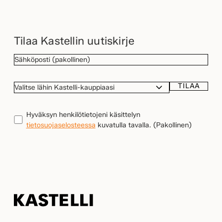
Tilaa Kastellin uutiskirje
SÄHKÖPOSTI
(Pakollinen)
TILAA
VALITSE
LÄHIN
KASTELLI-
TIETOSUOJA
(Pakollinen)
Hyväksyn henkilötietojeni käsittelyn
KAUPPIAASI
tietosuojaselosteessa
kuvatulla tavalla.
(Pakollinen)
Kastelli