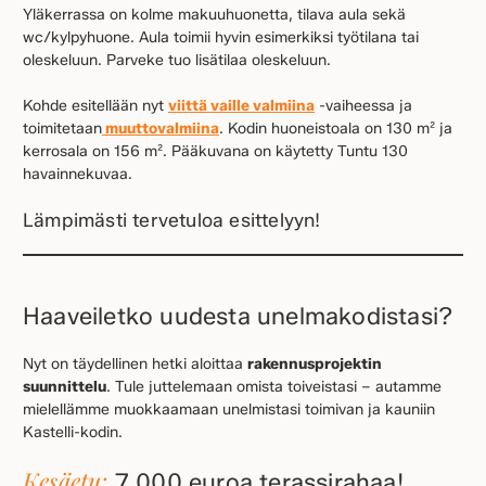
Yläkerrassa on kolme makuuhuonetta, tilava aula sekä
wc/kylpyhuone. Aula toimii hyvin esimerkiksi työtilana tai
oleskeluun. Parveke tuo lisätilaa oleskeluun.
Kohde esitellään nyt
viittä vaille valmiina
-vaiheessa ja
toimitetaan
muuttovalmiina
. Kodin huoneistoala on 130 m² ja
kerrosala on 156 m². Pääkuvana on käytetty Tuntu 130
havainnekuvaa.
Lämpimästi tervetuloa esittelyyn!
Haaveiletko uudesta unelmakodistasi?
Nyt on täydellinen hetki aloittaa
rakennusprojektin
suunnittelu
. Tule juttelemaan omista toiveistasi – autamme
mielellämme muokkaamaan unelmistasi toimivan ja kauniin
Kastelli-kodin.
Kesäetu:
7 000 euroa terassirahaa!