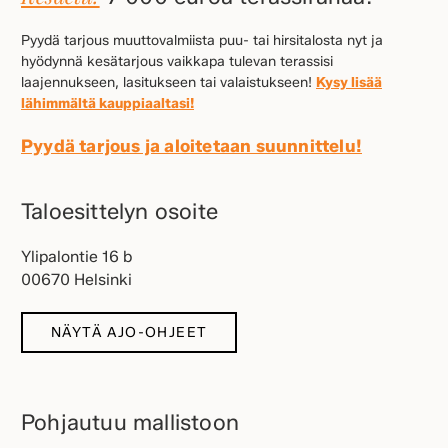
Pyydä tarjous muuttovalmiista puu- tai hirsitalosta nyt ja
hyödynnä kesätarjous vaikkapa tulevan terassisi
laajennukseen, lasitukseen tai valaistukseen!
Kysy lisää
lähimmältä kauppiaaltasi!
Pyydä tarjous ja aloitetaan suunnittelu!
Taloesittelyn osoite
Ylipalontie 16 b
00670 Helsinki
NÄYTÄ AJO-OHJEET
Pohjautuu mallistoon