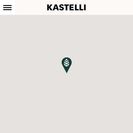
Kastelli
Siirry
sisältöön